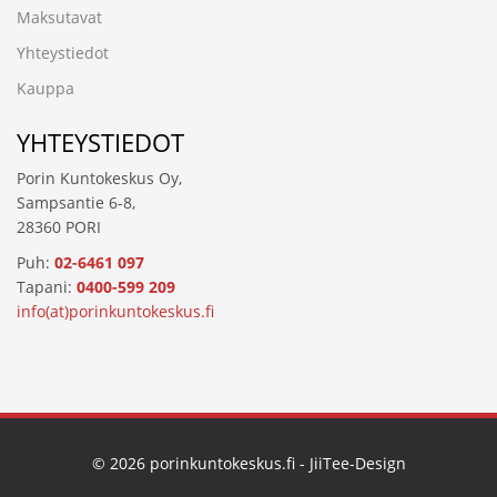
Maksutavat
Yhteystiedot
Kauppa
YHTEYSTIEDOT
Porin Kuntokeskus Oy,
Sampsantie 6-8,
28360 PORI
Puh:
02-6461 097
Tapani:
0400-599 209
info(at)porinkuntokeskus.fi
©
2026
porinkuntokeskus.fi -
JiiTee-Design