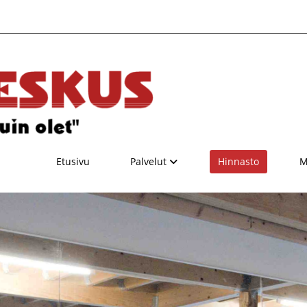
Etusivu
Palvelut
Hinnasto
M