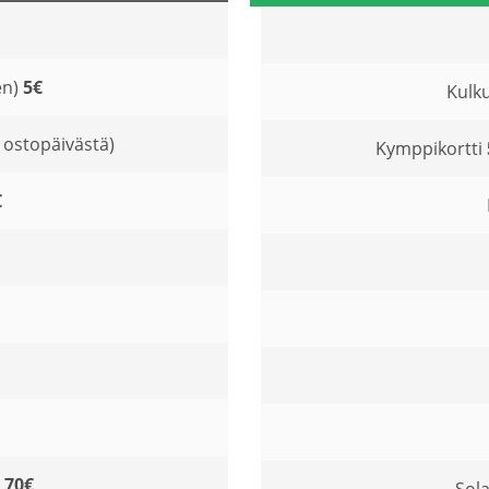
en)
5€
Kulku
 ostopäivästä)
Kymppikortti
€
i
70€
Sol