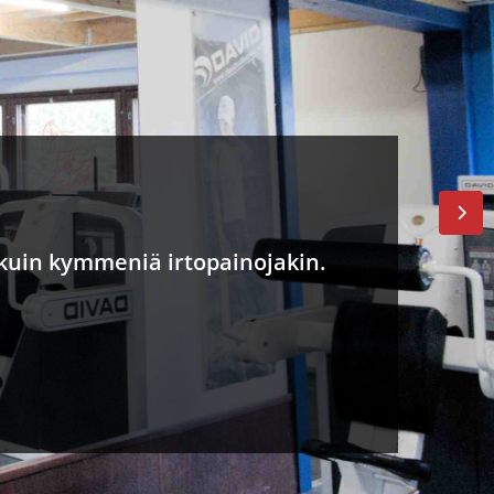
a kuin kymmeniä irtopainojakin.