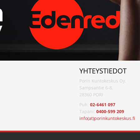
YHTEYSTIEDOT
Porin Kuntokeskus Oy,
Sampsantie 6-8,
28360 PORI
Puh:
02-6461 097
Tapani:
0400-599 209
info(at)porinkuntokeskus.fi