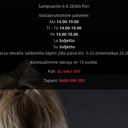
Sampsantie 6-8 28360 Pori
Vastaanottomme palvelee:
Ma
14.00-19.00
Ti - To
14.00-19.00
Pe
14.00-18.00
La
Suljettu
Su
Suljettu
ssa olevalla salikortilla käynti joka päivä klo. 5-22 (treeniaikaa 23.20
Kuntosalimme ikäraja on 15 vuotta.
Puh:
02-6461 097
Tapani:
0400-599 209