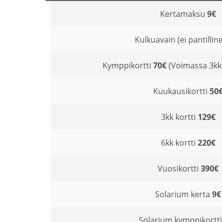
Kertamaksu
9€
Kulkuavain (ei pantillin
Kymppikortti
70€
(Voimassa 3kk
Kuukausikortti
50
3kk kortti
129€
6kk kortti
220€
Vuosikortti
390€
Solarium kerta
9€
Solarium kymppikortt