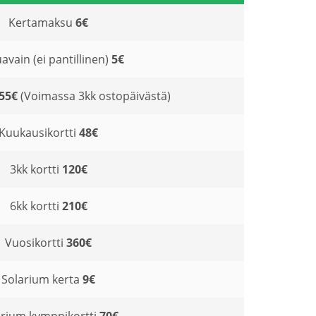
Kertamaksu
6€
avain (ei pantillinen)
5€
55€
(Voimassa 3kk ostopäivästä)
Kuukausikortti
48€
3kk kortti
120€
6kk kortti
210€
Vuosikortti
360€
Solarium kerta
9€
arium kymppikortti
70€