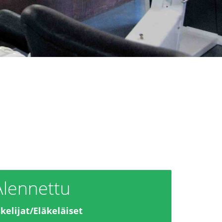
Alennettu
kelijat/Eläkeläiset