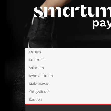
Etusivu
Kuntosali
Solarium
Ryhmäliikunta
Maksutavat
Yhteystiedot
Kauppa